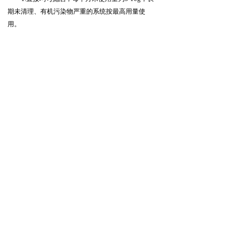
期未清理、有机污染物严重的系统按最高用量使
用。
2.平均水深超过
1m
的水体使用本品，需酌情加
量使用。
3.若水体未能实现有效截污，则需定期使用。
【
注意事项
】
1.密封，干燥，阴凉处保存，勿用金属容器盛
装，需远离其他化学品存放。
2.使用本品时避免直接接触皮肤，特别注意不
要溅到面部，如发生直接接触请用大量清水冲洗接
触部位并及时就医。
北京圣海林生态环境科技股份有限公司