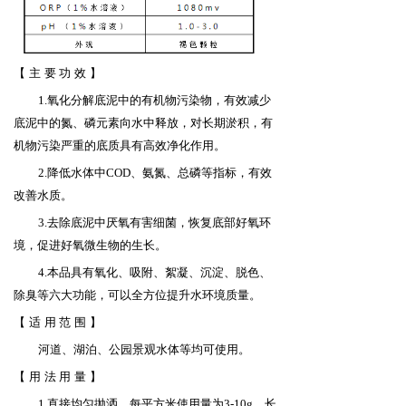
【
主要功效
】
1.氧化分解底泥中的有机物污染物，有效减少
底泥中的氮、磷元素向水中释放，对长期淤积，有
机物污染严重的底质具有高效净化作用。
2.降低水体中
COD
、氨氮、总磷等指标，有效
改善水质。
3.去除底泥中厌氧有害细菌，恢复底部好氧环
境，促进好氧微生物的生长。
4.本品具有氧化、吸附、絮凝、沉淀、脱色、
除臭等六大功能，可以全方位提升水环境质量。
【
适用范围
】
河道、湖泊、公园景观水体等均可使用。
【
用法用量
】
1.直接均匀抛洒，每平方米使用量为
3-10g
，长