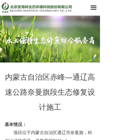
首页
끀
了解我们
领导团队
业务领域
· 咨询设计
内蒙古自治区赤峰—通辽高
· 施工运维
速公路奈曼旗段生态修复设
· 智慧化产品与管理
计施工
产品中心
科技创新历程
基本情况
：
新闻资讯
项目位于内蒙古自治区通辽市奈曼旗，科