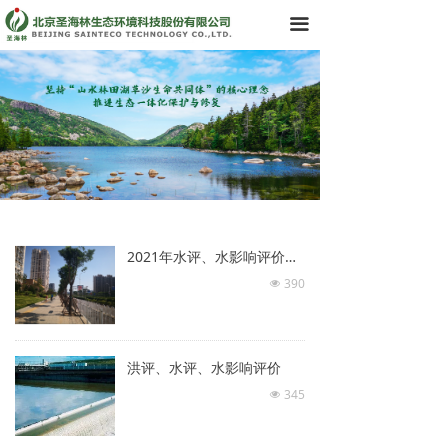
首页
끀
了解我们
领导团队
业务领域
· 咨询设计
· 施工运维
2021年水评、水影响评价项目汇总
390
넶
· 智慧化产品与管理
产品中心
洪评、水评、水影响评价
科技创新历程
345
넶
新闻资讯